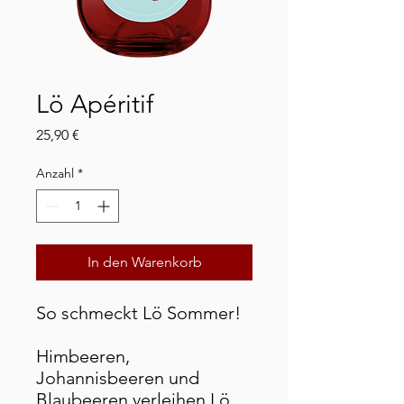
Lö Apéritif
Preis
25,90 €
Anzahl
*
In den Warenkorb
So schmeckt Lö Sommer!
Himbeeren,
Johannisbeeren und
Blaubeeren verleihen Lö