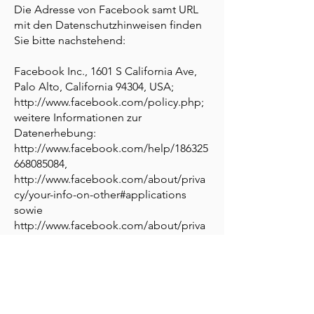
Die Adresse von Facebook samt URL
mit den Datenschutzhinweisen finden
Sie bitte nachstehend:
Facebook Inc., 1601 S California Ave,
Palo Alto, California 94304, USA;
http://www.facebook.com/policy.php;
weitere Informationen zur
Datenerhebung:
http://www.facebook.com/help/186325
668085084,
http://www.facebook.com/about/priva
cy/your-info-on-other#applications
sowie
http://www.facebook.com/about/priva
cy/your-info#everyoneinfo.
§ 6 Einbindung von Google Maps
Les Ullrichs nutzt das Angebot von
Google Maps. Sie erhalten dadurch die