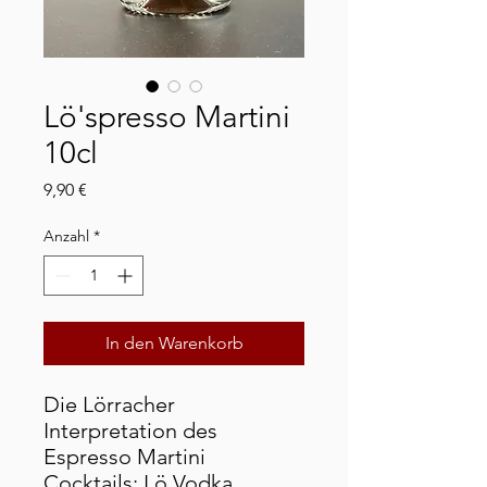
Lö'spresso Martini
10cl
Preis
9,90 €
Anzahl
*
In den Warenkorb
Die Lörracher
Interpretation des
Espresso Martini
Cocktails: Lö Vodka