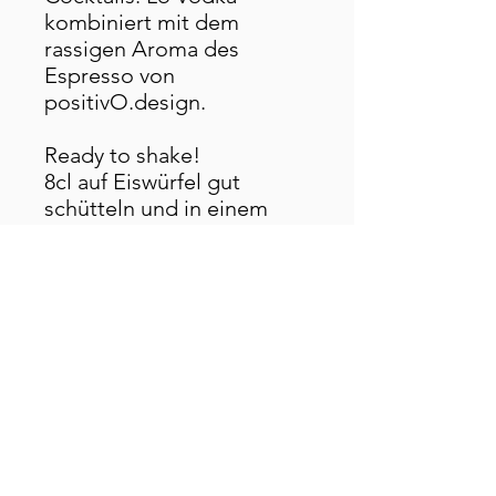
kombiniert mit dem
rassigen Aroma des
Espresso von
positivO.design.
Ready to shake!
8cl auf Eiswürfel gut
schütteln und in einem
Cocktailglas geniessen.
10cl 25%
enthält Koffein
©Les Ullrichs 2023
Impressum